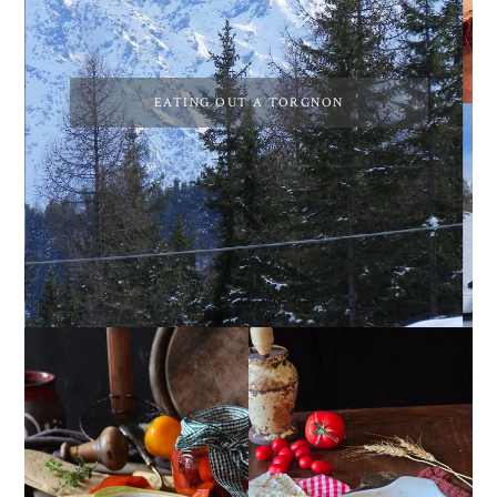
EATING OUT A TORGNON
PEPERONI ALLA
GIRANDOLE DI
PIEMONTESE
RICOTTA