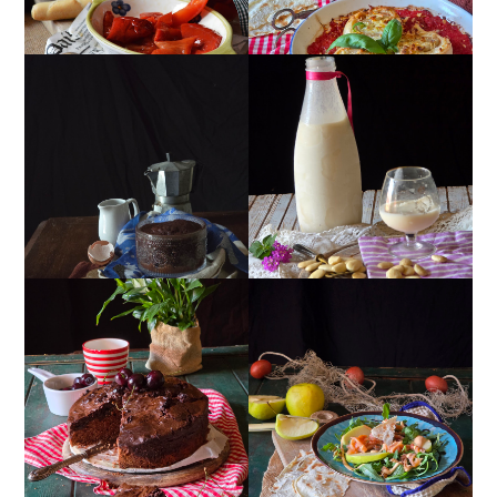
MUG CAKE AL
MANDORLITO
CIOCCOLATO
TORTA DOPPIO
INSALATA DI SALMONE
CIOCCOLATO E
AFFUMICATO, MELE,
CILIEGIE
NOCI, RUCOLA