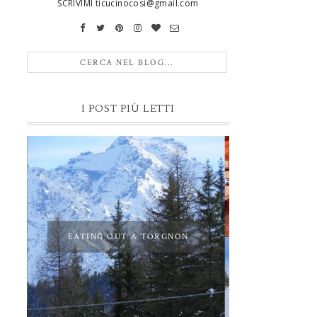
SCRIVIMI ticucinocosi@gmail.com
I POST PIÙ LETTI
EATING OUT A TORGNON