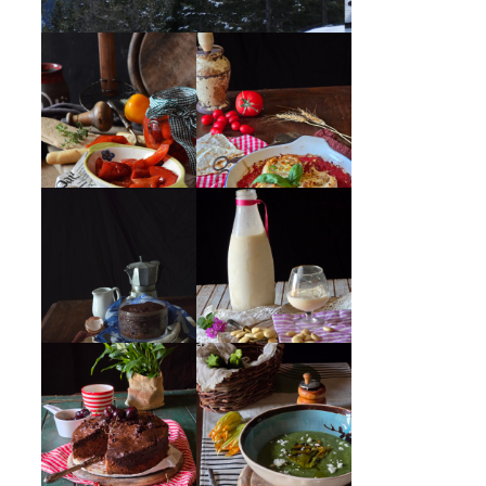
PEPERONI ALLA
GIRANDOLE DI
PIEMONTESE
RICOTTA
MUG CAKE AL
MANDORLITO
CIOCCOLATO
CREMA ESTIVA
TORTA DOPPIO
DI ZUCCHINE
CIOCCOLATO E
CON FIORI E
CILIEGIE
FETA