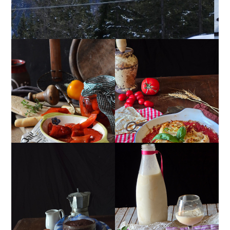
PEPERONI ALLA
GIRANDOLE DI
PIEMONTESE
RICOTTA
MUG CAKE AL
MANDORLITO
CIOCCOLATO