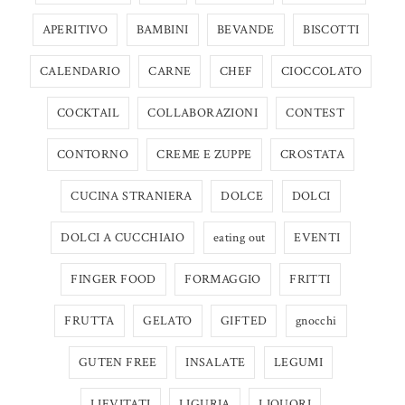
APERITIVO
BAMBINI
BEVANDE
BISCOTTI
CALENDARIO
CARNE
CHEF
CIOCCOLATO
COCKTAIL
COLLABORAZIONI
CONTEST
CONTORNO
CREME E ZUPPE
CROSTATA
CUCINA STRANIERA
DOLCE
DOLCI
DOLCI A CUCCHIAIO
eating out
EVENTI
FINGER FOOD
FORMAGGIO
FRITTI
FRUTTA
GELATO
GIFTED
gnocchi
GUTEN FREE
INSALATE
LEGUMI
LIEVITATI
LIGURIA
LIQUORI