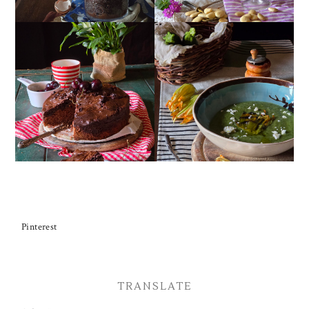
TORTA DOPPIO
CREMA ESTIVA DI
CIOCCOLATO E
ZUCCHINE CON FIORI E
CILIEGIE
FETA
Pinterest
TRANSLATE