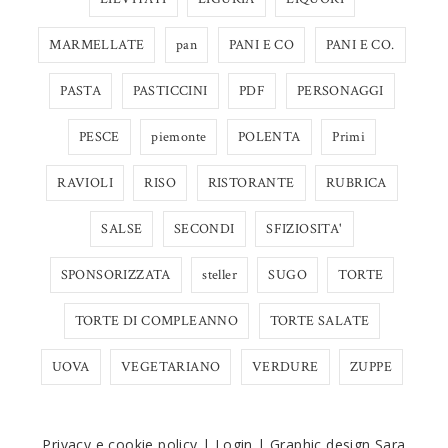
MARMELLATE
pan
PANI E CO
PANI E CO.
PASTA
PASTICCINI
PDF
PERSONAGGI
PESCE
piemonte
POLENTA
Primi
RAVIOLI
RISO
RISTORANTE
RUBRICA
SALSE
SECONDI
SFIZIOSITA'
SPONSORIZZATA
steller
SUGO
TORTE
TORTE DI COMPLEANNO
TORTE SALATE
UOVA
VEGETARIANO
VERDURE
ZUPPE
Privacy e cookie policy
|
Login
|
Graphic design Sara