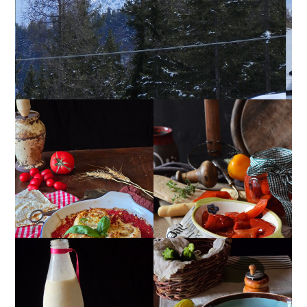
GIRANDOLE DI
PEPERONI ALLA
RICOTTA
PIEMONTESE
CREMA ESTIVA DI
MANDORLITO
ZUCCHINE CON FIORI E