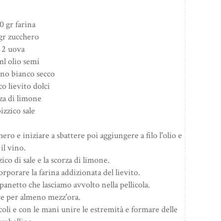
0 gr farina
gr zucchero
2 uova
ml olio semi
ino bianco secco
co lievito dolci
za di limone
pizzico sale
ro e iniziare a sbattere poi aggiungere a filo l'olio e
il vino.
co di sale e la scorza di limone.
porare la farina addizionata del lievito.
anetto che lasciamo avvolto nella pellicola.
re per almeno mezz'ora.
oli e con le mani unire le estremità e formare delle