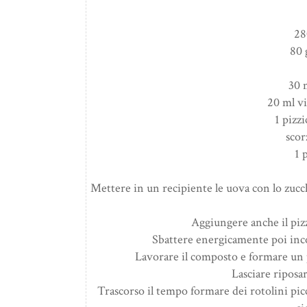
28
80 
30 
20 ml v
1 pizzi
scor
1 
Mettere in un recipiente le uova con lo zucche
Aggiungere anche il pizzi
Sbattere energicamente poi incor
Lavorare il composto e formare un p
Lasciare riposa
Trascorso il tempo formare dei rotolini picc