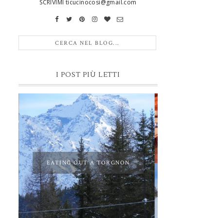
SCRIVIMI ticucinocosi@gmail.com
I POST PIÙ LETTI
EATING OUT A TORGNON