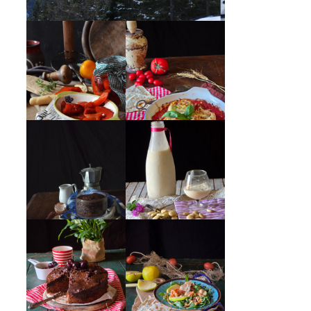
PEPERONI ALLA
GIRANDOLE DI
PIEMONTESE
RICOTTA
MUG CAKE AL
MANDORLITO
CIOCCOLATO
INSALATA DI
TORTA DOPPIO
SALMONE
CIOCCOLATO E
AFFUMICATO,
CILIEGIE
MELE, NOCI,
RUCOLA