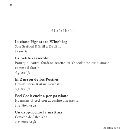
▼
BLOGROLL
Luciano Pignataro Wineblog
Sole Seafood &Grill a Dublino
17 ore fa
La petite casserole
Pourquoi votre fondant recette au chocolat ne cuit jamais
comme il faut ?
4 giorni fa
El Zurrón de los Postres
Helado Persa Bastani Sonnati
5 giorni fa
FeelCook cucina per passione
Hummus di ceci con zucchine alla menta
1 settimana fa
Un cappuccino la mattina
Ceviche de Salchicha
1 settimana fa
Mostra tutto