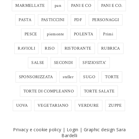
MARMELLATE
pan
PANI E CO
PANI E CO.
PASTA
PASTICCINI
PDF
PERSONAGGI
PESCE
piemonte
POLENTA
Primi
RAVIOLI
RISO
RISTORANTE
RUBRICA
SALSE
SECONDI
SFIZIOSITA'
SPONSORIZZATA
steller
SUGO
TORTE
TORTE DI COMPLEANNO
TORTE SALATE
UOVA
VEGETARIANO
VERDURE
ZUPPE
Privacy e cookie policy
|
Login
|
Graphic design Sara
Bardelli