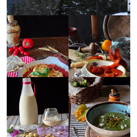
GIRANDOLE DI
PEPERONI ALLA
RICOTTA
PIEMONTESE
CREMA ESTIVA DI
MANDORLITO
ZUCCHINE CON FIORI E
FETA