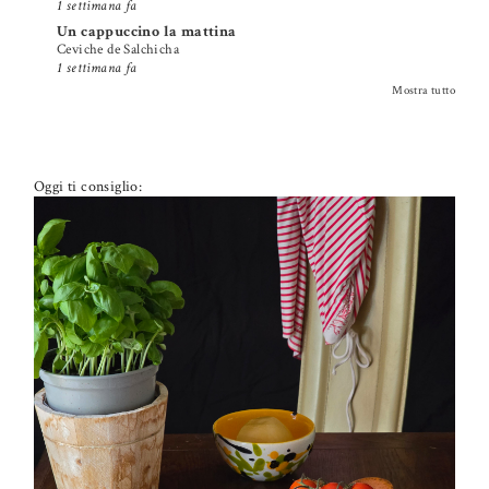
1 settimana fa
Un cappuccino la mattina
Ceviche de Salchicha
1 settimana fa
Mostra tutto
Oggi ti consiglio:
PETTI DI POLLO ALLA PIZZAIOLA