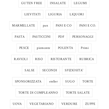
GUTEN FREE
INSALATE
LEGUMI
LIEVITATI
LIGURIA
LIQUORI
MARMELLATE
pan
PANI E CO
PANI E CO.
PASTA
PASTICCINI
PDF
PERSONAGGI
PESCE
piemonte
POLENTA
Primi
RAVIOLI
RISO
RISTORANTE
RUBRICA
SALSE
SECONDI
SFIZIOSITA'
SPONSORIZZATA
steller
SUGO
TORTE
TORTE DI COMPLEANNO
TORTE SALATE
UOVA
VEGETARIANO
VERDURE
ZUPPE