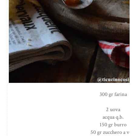
300 gr farina
2 uova
acqua q.b.
150 gr burro
50 gr zucchero a velo