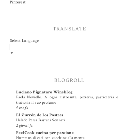
Pinterest
TRANSLATE
Select Language
▼
BLOGROLL
Luciano Pignataro Wineblog
Paola Noviello. A ogni ristorante, pizzeria, pasticceria e
trattoria il suo profumo
9 ore fa
El Zurrón de los Postres
Helado Persa Bastani Sonnati
2 giorni fa
FeelCook cucina per passione
Hummus di ceci con zucchine alla menta