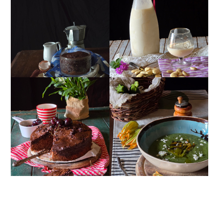
MUG CAKE AL
MANDORLITO
CIOCCOLATO
TORTA DOPPIO
CREMA ESTIVA DI
CIOCCOLATO E
ZUCCHINE CON FIORI E
CILIEGIE
FETA