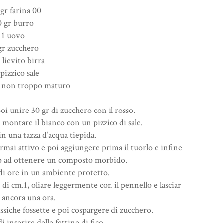
gr farina 00
0 gr burro
1 uovo
gr zucchero
 lievito birra
pizzico sale
o non troppo maturo
oi unire 30 gr di zucchero con il rosso.
montare il bianco con un pizzico di sale.
 in una tazza d’acqua tiepida.
 ormai attivo e poi aggiungere prima il tuorlo e infine
no ad ottenere un composto morbido.
 di ore in un ambiente protetto.
 di cm.1, oliare leggermente con il pennello e lasciar
 ancora una ora.
assiche fossette e poi cospargere di zucchero.
i inserire delle fettine di fico.