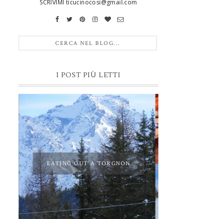
SCRIVIMI ticucinocosi@gmail.com
I POST PIÙ LETTI
EATING OUT A TORGNON