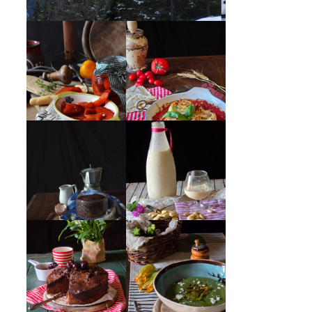
PEPERONI ALLA
GIRANDOLE DI
PIEMONTESE
RICOTTA
MUG CAKE AL
MANDORLITO
CIOCCOLATO
CREMA ESTIVA
TORTA DOPPIO
DI ZUCCHINE
CIOCCOLATO E
CON FIORI E
CILIEGIE
FETA