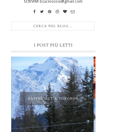
SCRIVIMI ticucinocosi@gmail.com
I POST PIÙ LETTI
EATING OUT A TORGNON