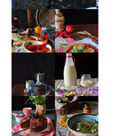
PEPERONI ALLA
GIRANDOLE DI
PIEMONTESE
RICOTTA
MUG CAKE AL
MANDORLITO
CIOCCOLATO
CREMA ESTIVA
TORTA DOPPIO
DI ZUCCHINE
CIOCCOLATO E
CON FIORI E
CILIEGIE
FETA