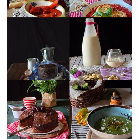
MUG CAKE AL
MANDORLITO
CIOCCOLATO
TORTA DOPPIO
CREMA ESTIVA DI
CIOCCOLATO E
ZUCCHINE CON FIORI E
CILIEGIE
FETA