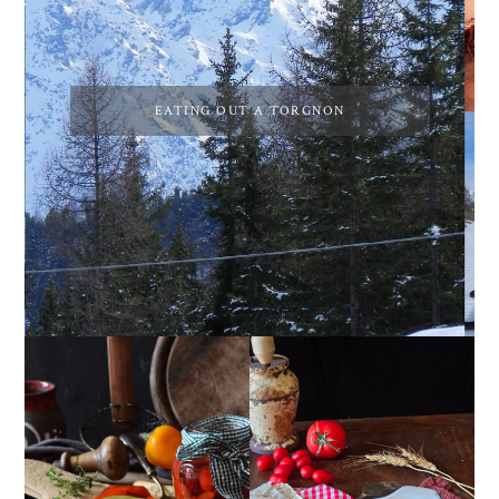
EATING OUT A TORGNON
PEPERONI ALLA
GIRANDOLE DI
PIEMONTESE
RICOTTA