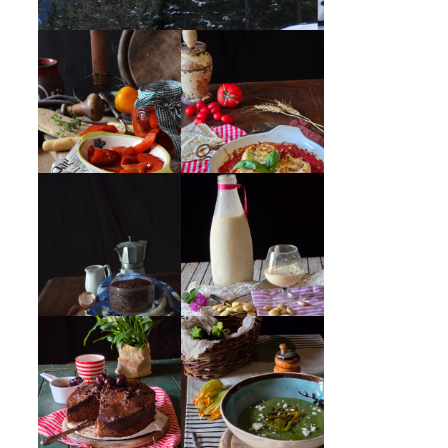
PEPERONI ALLA
GIRANDOLE DI
PIEMONTESE
RICOTTA
MUG CAKE AL
MANDORLITO
CIOCCOLATO
CREMA ESTIVA
TORTA DOPPIO
DI ZUCCHINE
CIOCCOLATO E
CON FIORI E
CILIEGIE
FETA