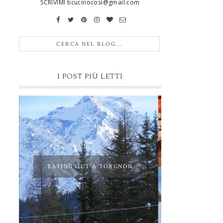
SCRIVIMI ticucinocosi@gmail.com
I POST PIÙ LETTI
EATING OUT A TORGNON