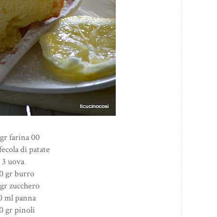
gr farina 00
fecola di patate
3 uova
0 gr burro
 gr zucchero
0 ml panna
0 gr pinoli