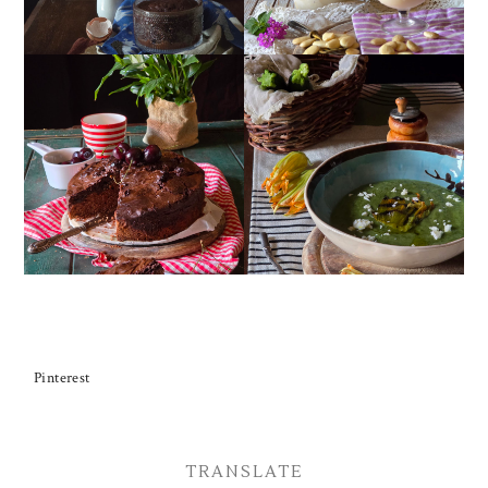
TORTA DOPPIO
CREMA ESTIVA DI
CIOCCOLATO E
ZUCCHINE CON FIORI E
CILIEGIE
FETA
Pinterest
TRANSLATE