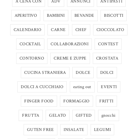
A CENA CON
ADV
ANNUNCI
ANTIPASTI
APERITIVO
BAMBINI
BEVANDE
BISCOTTI
CALENDARIO
CARNE
CHEF
CIOCCOLATO
COCKTAIL
COLLABORAZIONI
CONTEST
CONTORNO
CREME E ZUPPE
CROSTATA
CUCINA STRANIERA
DOLCE
DOLCI
DOLCI A CUCCHIAIO
eating out
EVENTI
FINGER FOOD
FORMAGGIO
FRITTI
FRUTTA
GELATO
GIFTED
gnocchi
GUTEN FREE
INSALATE
LEGUMI