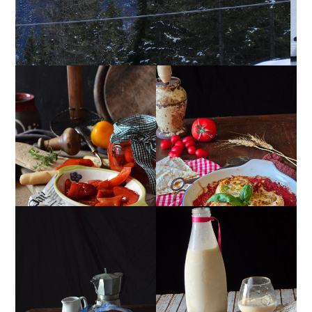
PEPERONI ALLA
GIRANDOLE DI
PIEMONTESE
RICOTTA
MUG CAKE AL
MANDORLITO
CIOCCOLATO