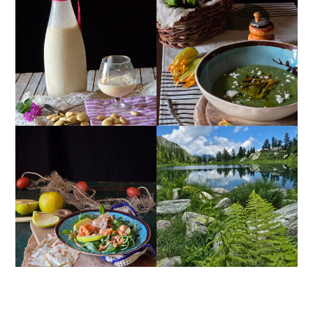
CREMA ESTIVA DI
MANDORLITO
ZUCCHINE CON FIORI E
FETA
INSALATA DI SALMONE
AFFUMICATO, MELE,
VALLE MAIRA
NOCI, RUCOLA