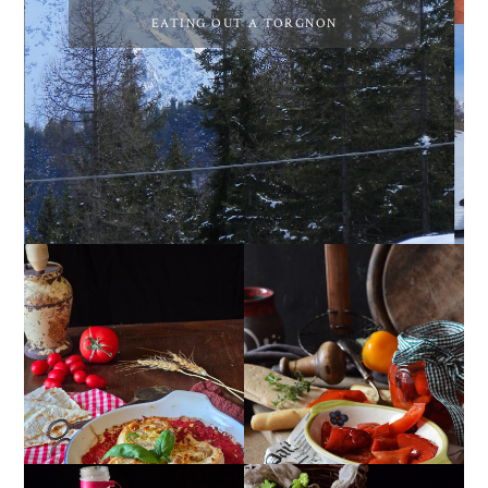
EATING OUT A TORGNON
GIRANDOLE DI
PEPERONI ALLA
RICOTTA
PIEMONTESE