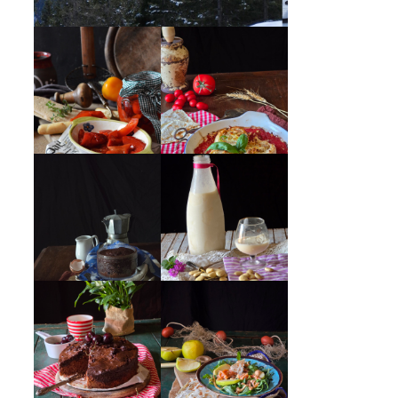
PEPERONI ALLA
GIRANDOLE DI
PIEMONTESE
RICOTTA
MUG CAKE AL
MANDORLITO
CIOCCOLATO
INSALATA DI
TORTA DOPPIO
SALMONE
CIOCCOLATO E
AFFUMICATO,
CILIEGIE
MELE, NOCI,
RUCOLA