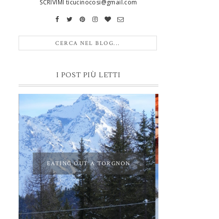
SCRIVIMI ticucinocosi@gmail.com
I POST PIÙ LETTI
EATING OUT A TORGNON