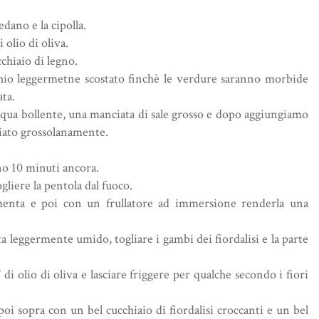
edano e la cipolla.
 olio di oliva.
chiaio di legno.
chio leggermetne scostato finchè le verdure saranno morbide
ata.
cqua bollente, una manciata di sale grosso e dopo aggiungiamo
iato grossolanamente.
no 10 minuti ancora.
iere la pentola dal fuoco.
i menta e poi con un frullatore ad immersione renderla una
ta leggermente umido, togliare i gambi dei fiordalisi e la parte
i olio di oliva e lasciare friggere per qualche secondo i fiori
poi sopra con un bel cucchiaio di fiordalisi croccanti e un bel