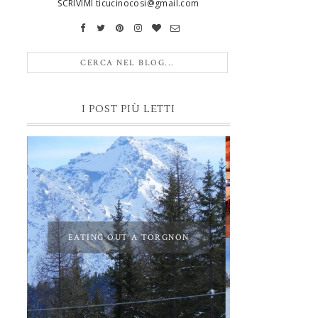
SCRIVIMI ticucinocosi@gmail.com
I POST PIÙ LETTI
EATING OUT A TORGNON