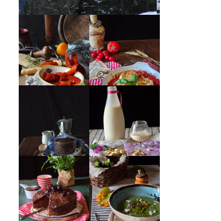
PEPERONI ALLA
GIRANDOLE DI
PIEMONTESE
RICOTTA
MUG CAKE AL
MANDORLITO
CIOCCOLATO
CREMA ESTIVA
TORTA DOPPIO
DI ZUCCHINE
CIOCCOLATO E
CON FIORI E
CILIEGIE
FETA