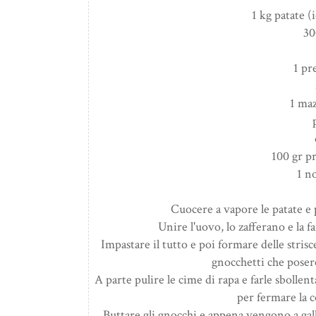
1 kg patate (
30
1 pr
1 ma
100 gr p
1 n
Cuocere a vapore le patate e p
Unire l'uovo, lo zafferano e la 
Impastare il tutto e poi formare delle stris
gnocchetti che poser
A parte pulire le cime di rapa e farle sbolle
per fermare la c
Buttare gli gnocchi e appena vengono a galla 