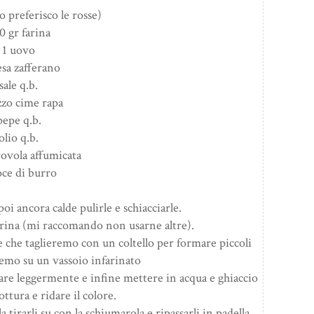
io preferisco le rosse)
0 gr farina
1 uovo
esa zafferano
sale q.b.
zzo cime rapa
pepe q.b.
olio q.b.
rovola affumicata
oce di burro
oi ancora calde pulirle e schiacciarle.
farina (mi raccomando non usarne altre).
ce che taglieremo con un coltello per formare piccoli
emo su un vassoio infarinato
ntare leggermente e infine mettere in acqua e ghiaccio
ottura e ridare il colore.
tirarli su con la schiumarola e ripassarli in padella