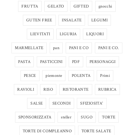
FRUTTA
GELATO
GIFTED
gnocchi
GUTEN FREE
INSALATE
LEGUMI
LIEVITATI
LIGURIA
LIQUORI
MARMELLATE
pan
PANI E CO
PANI E CO.
PASTA
PASTICCINI
PDF
PERSONAGGI
PESCE
piemonte
POLENTA
Primi
RAVIOLI
RISO
RISTORANTE
RUBRICA
SALSE
SECONDI
SFIZIOSITA'
SPONSORIZZATA
steller
SUGO
TORTE
TORTE DI COMPLEANNO
TORTE SALATE