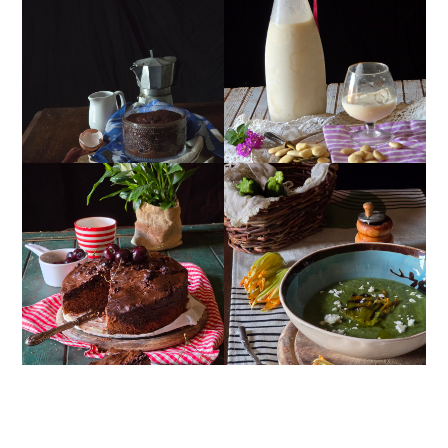
MUG CAKE AL
MANDORLITO
CIOCCOLATO
TORTA DOPPIO
CREMA ESTIVA DI
CIOCCOLATO E
ZUCCHINE CON FIORI E
CILIEGIE
FETA