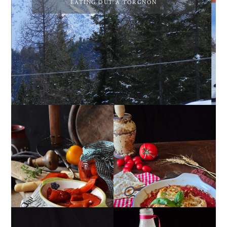
EATING OUT A TORGNON
PEPERONI ALLA
GIRANDOLE DI
PIEMONTESE
RICOTTA