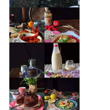
PEPERONI ALLA
GIRANDOLE DI
PIEMONTESE
RICOTTA
MUG CAKE AL
MANDORLITO
CIOCCOLATO
INSALATA DI
TORTA DOPPIO
SALMONE
CIOCCOLATO E
AFFUMICATO,
CILIEGIE
MELE, NOCI,
RUCOLA