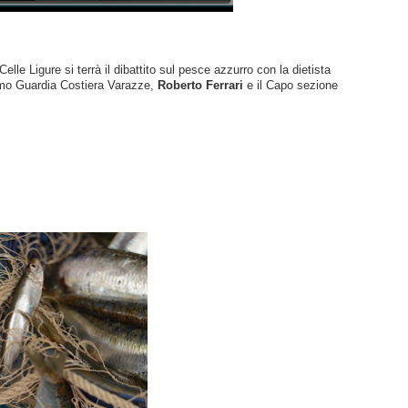
Venerdi' sera nello splendido scenario di Cala Cravieu a Celle Ligure si terrà il dibattito sul pesce azzurro con la dietista 
imo Guardia Costiera Varazze, 
Roberto Ferrari 
e il Capo sezione 