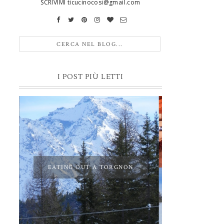
SCRIVIMI ticucinocosi@gmail.com
I POST PIÙ LETTI
EATING OUT A TORGNON