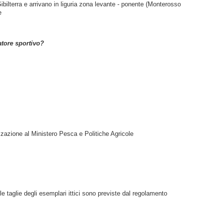
Gibilterra e arrivano in liguria zona levante - ponente (Monterosso 
e
atore sportivo?
izzazione al Ministero Pesca e Politiche Agricole
e taglie degli esemplari ittici sono previste dal regolamento 