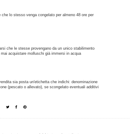
e che lo stesso venga congelato per almeno 48 ore per 
arsi che le stesse provengano da un unico stabilimento 
. mai acquistare molluschi già immersi in acqua 
vendita sia posta un'etichetta che indichi: 
denominazione 
ione (pescato o allevato), 
se scongelato 
eventuali additivi 