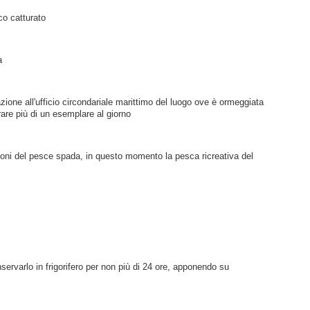
co catturato
a
ione all'ufficio circondariale marittimo del luogo ove è ormeggiata 
are più di un esemplare al giorno
ioni del pesce spada, in questo momento la pesca ricreativa del 
servarlo in frigorifero per non più di 24 ore, apponendo su 